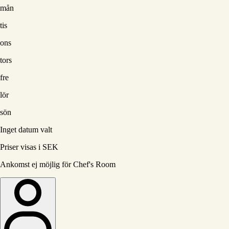
mån
tis
ons
tors
fre
lör
sön
Inget datum valt
Priser visas i SEK
Ankomst ej möjlig för Chef's Room