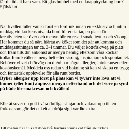
får du tid att bara vara. Ett glas bubbel med en knapptryckning bort?
Självklart.
När kvällen faller väntar först en fördrink innan en exklusiv och intim
middag vid kockens utvalda bord för er startar, en plats där
kreativiteten tar över och menyn blir en resa i smak, textur och säsong.
Här kommer du så nära hjärtat av köket som det går att komma och
middagssittningen tar ca. 3-4 timmar. Du väljer kött/fisk/veg på plats
och fram tills din ankomst är menyn hemlig eftersom våra kockar
trollar fram kvällens meny helt efter säsong, inspiration och spontanitet.
Behöver vi veta i förväg om du/ni har några allergier, intoleranser eller
kostönskemål. Meddela oss redan vid bokning så kan vi skapa en trygg
och fantastisk upplevelse för alla runt bordet.
Dyker allergier upp först på plats kan vi tyvärr inte lova att vi
hinner (eller kan) anpassa menyn i efterhand och det vore ju synd
på både för smakresan och kvällen!
Efteråt sover du gott i våra fluffiga sängar och vaknar upp till en
frukost som gör det enkelt att dröja sig kvar lite extra.
Till maten har vi satt ihop två härliga vinpaket från skickliga