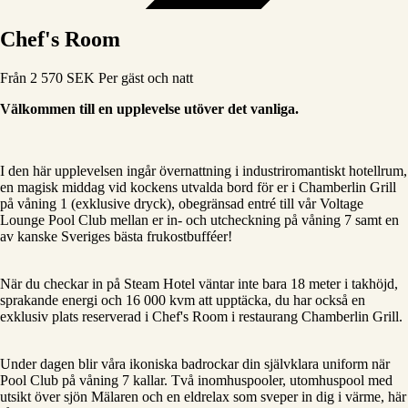
Chef's Room
Från
2 570
SEK
Per gäst och natt
Välkommen till en upplevelse utöver det vanliga.
I den här upplevelsen ingår övernattning i industriromantiskt hotellrum,
en magisk middag vid kockens utvalda bord för er i Chamberlin Grill
på våning 1 (exklusive dryck), obegränsad entré till vår Voltage
Lounge Pool Club mellan er in- och utcheckning på våning 7 samt en
av kanske Sveriges bästa frukostbufféer!
När du checkar in på Steam Hotel väntar inte bara 18 meter i takhöjd,
sprakande energi och 16 000 kvm att upptäcka, du har också en
exklusiv plats reserverad i Chef's Room i restaurang Chamberlin Grill.
Under dagen blir våra ikoniska badrockar din självklara uniform när
Pool Club på våning 7 kallar. Två inomhuspooler, utomhuspool med
utsikt över sjön Mälaren och en eldrelax som sveper in dig i värme, här