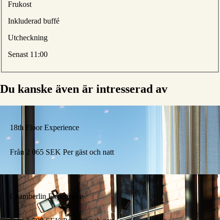
Frukost
Inkluderad buffé
Utcheckning
Senast 11:00
Du kanske även är intresserad av
18th Floor Experience
Från
2 065
SEK
Per gäst och natt
Chamberlin Experience