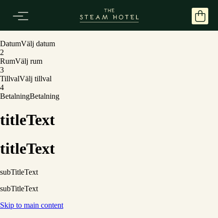
1
1
Datum
Välj datum
2
Rum
Välj rum
3
Tillval
Välj tillval
4
Betalning
Betalning
titleText
titleText
subTitleText
subTitleText
Skip to main content