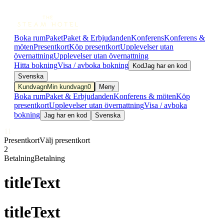
Boka rum
Paket
Paket & Erbjudanden
Konferens
Konferens &
möten
Presentkort
Köp presentkort
Upplevelser utan
övernattning
Upplevelser utan övernattning
Hitta bokning
Visa / avboka bokning
Kod
Jag har en kod
Svenska
Kundvagn
Min kundvagn
0
Meny
Boka rum
Paket & Erbjudanden
Konferens & möten
Köp
presentkort
Upplevelser utan övernattning
Visa / avboka
bokning
Jag har en kod
Svenska
1
1
Presentkort
Välj presentkort
2
Betalning
Betalning
titleText
titleText